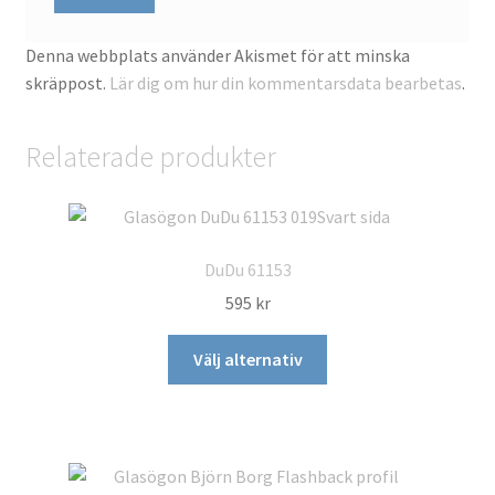
Denna webbplats använder Akismet för att minska
skräppost.
Lär dig om hur din kommentarsdata bearbetas
.
Relaterade produkter
DuDu 61153
595
kr
Den
Välj alternativ
här
produkten
har
flera
varianter.