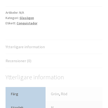
Artikelnr:
N/A
Kategori:
Glasögon
Etikett:
Conquistador
Ytterligare information
Recensioner (0)
Ytterligare information
Färg
Grön
,
Röd
Storlek
M