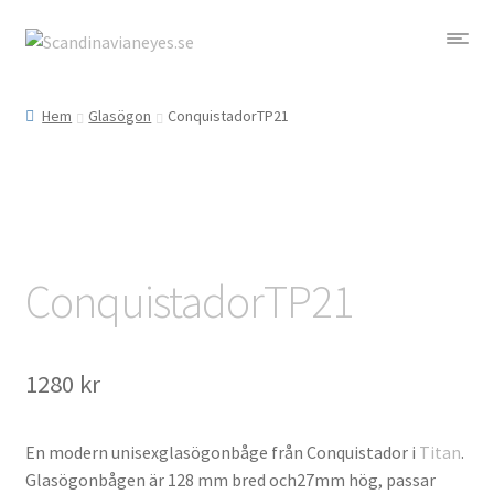
Hoppa
Hoppa
till
till
Glasögon Shop
navigering
innehåll
Hem
Glasögon
ConquistadorTP21
Om
Kontakt
ConquistadorTP21
1280
kr
En modern unisexglasögonbåge från Conquistador i
Titan
.
Glasögonbågen är 128 mm bred och27mm hög, passar