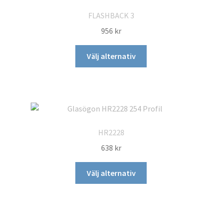
De
FLASHBACK 3
olika
956
kr
alternativen
kan
Den
Välj alternativ
väljas
här
på
produkten
produktsidan
har
flera
varianter.
De
HR2228
olika
638
kr
alternativen
kan
Den
Välj alternativ
väljas
här
på
produkten
produktsidan
har
flera