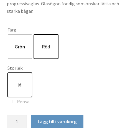
progressivaglas. Glasögon för dig som önskar lätta och
starka bågar.
Färg
Grön
Röd
Storlek
M
Rensa
ConquistadorTP21
Lägg till i varukorg
mängd