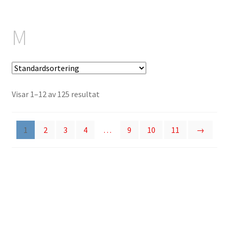
Kontakt
M
Visar 1–12 av 125 resultat
1
2
3
4
…
9
10
11
→