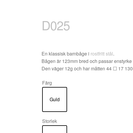
D025
En klassisk barnbåge i
rostfritt stål
.
Bågen är 123mm bred och passar enstyrke
Den väger 12g och har måtten 44 ☐ 17 130
Färg
Guld
Storlek