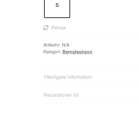
S
Rensa
Artikelnr:
N/A
Kategori:
Barnglasögon
Ytterligare information
Recensioner (0)