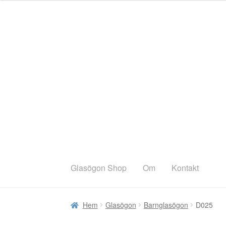
Hoppa
Hoppa
till
till
navigering
innehåll
Glasögon Shop
Om
Kontakt
Hem
Glasögon
Barnglasögon
D025