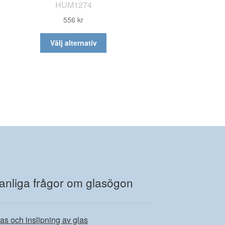
HUM1274
556
kr
Den
Välj alternativ
här
produkten
har
flera
varianter.
De
olika
alternativen
kan
väljas
på
produktsidan
anliga frågor om glasögon
as och inslipning av glas