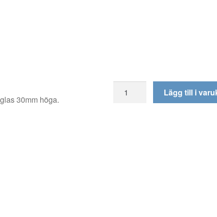
D025
Lägg till i var
mängd
 glas 30mm höga.