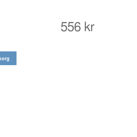
556
kr
ukorg