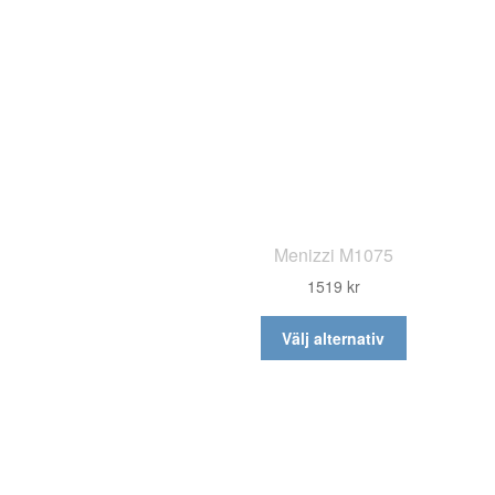
väljas
på
produktsida
Menizzi M1075
1519
kr
Den
Välj alternativ
här
produkten
har
flera
varianter.
De