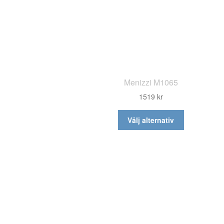
Menizzi M1065
1519
kr
Den
Välj alternativ
här
produkten
har
flera
varianter.
De
olika
alternativen
kan