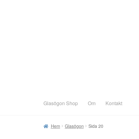
Hoppa
Hoppa
till
till
navigering
innehåll
Glasögon Shop
Om
Kontakt
Hem
Glasögon
Sida 20