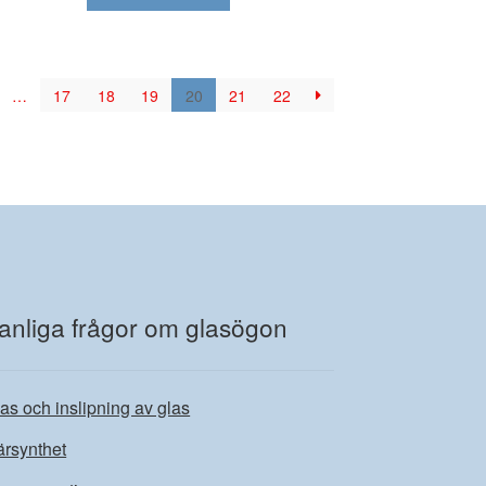
här
produkten
har
flera
…
17
18
19
20
21
22
varianter.
De
olika
alternativen
kan
väljas
på
produktsidan
anliga frågor om glasögon
as och inslipning av glas
rsynthet