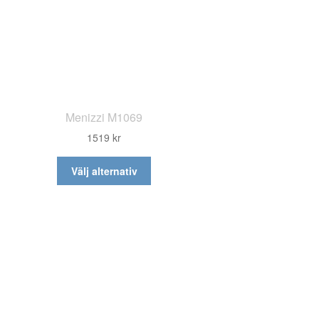
Menizzi M1069
1519
kr
Den
Välj alternativ
här
produkten
har
flera
varianter.
De
olika
alternativen
kan