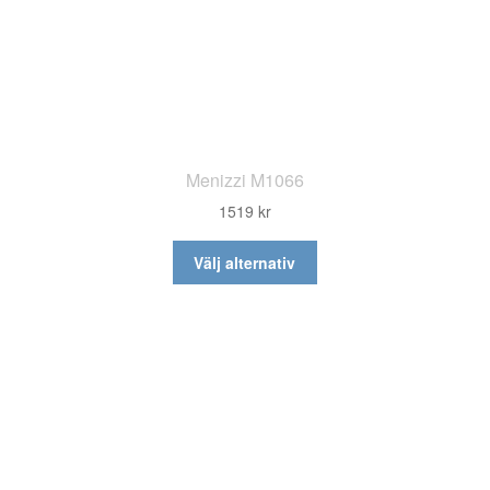
Menizzi M1066
1519
kr
Den
Välj alternativ
här
produkten
har
flera
varianter.
De
olika
alternativen
kan