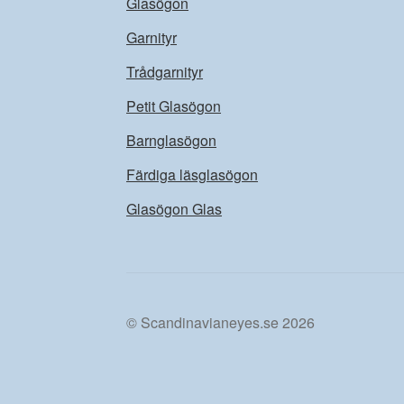
Glasögon
Garnityr
Trådgarnityr
Petit Glasögon
Barnglasögon
Färdiga läsglasögon
Glasögon Glas
© Scandinavianeyes.se 2026