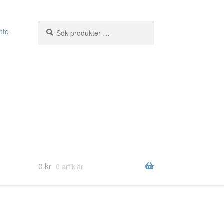
Sök
Sök
nto
efter:
0
kr
0 artiklar