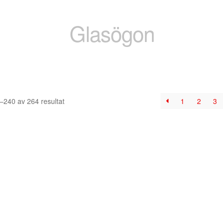
Glasögon
–240 av 264 resultat
1
2
3